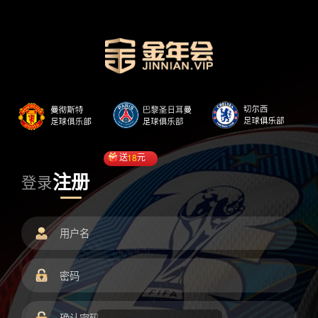
送
18
元
注册
登录