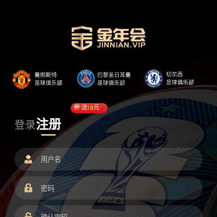
送
18
元
注册
登录