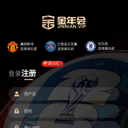
送
18
元
注册
登录