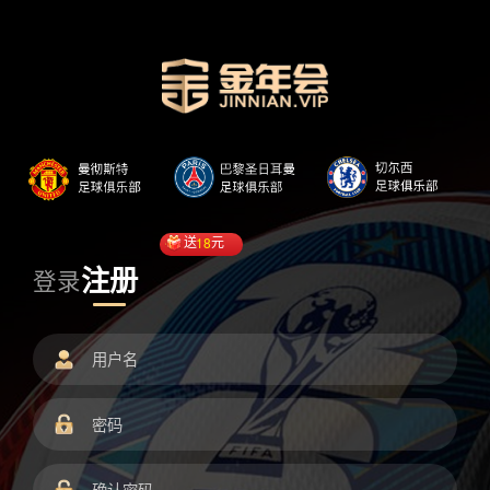
送
18
元
注册
登录